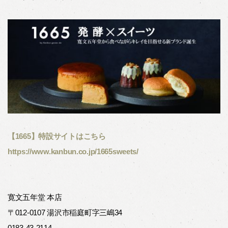
【1665】特設サイトはこちら
https://www.kanbun.co.jp/1665sweets/
寛文五年堂 本店
〒012-0107 湯沢市稲庭町字三嶋34
0183-43-2114