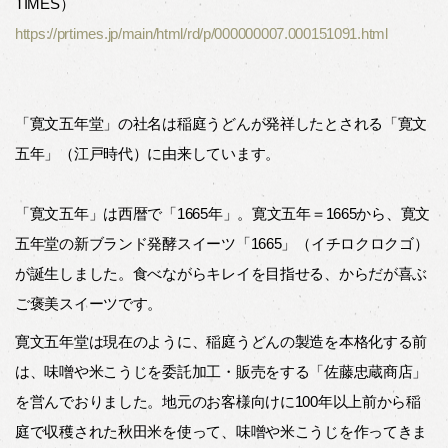
TIMES）
https://prtimes.jp/main/html/rd/p/000000007.000151091.html
「寛文五年堂」の社名は稲庭うどんが発祥したとされる「寛文
五年」（江戸時代）に由来しています。
「寛文五年」は西暦で「1665年」。寛文五年＝1665から、寛文
五年堂の新ブランド発酵スイーツ「1665」（イチロクロクゴ）
が誕生しました。食べながらキレイを目指せる、からだが喜ぶ
ご褒美スイーツです。
寛文五年堂は現在のように、稲庭うどんの製造を本格化する前
は、味噌や米こうじを委託加工・販売をする「佐藤忠蔵商店」
を営んでおりました。地元のお客様向けに100年以上前から稲
庭で収穫された秋田米を使って、味噌や米こうじを作ってきま