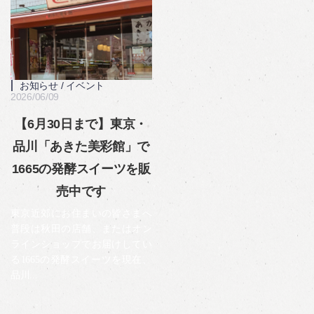
お知らせ
/
イベント
2026/06/09
【6月30日まで】東京・
品川「あきた美彩館」で
1665の発酵スイーツを販
売中です
東京近郊にお住まいの皆さまへ
普段は秋田の店舗、またはオン
ラインショップでお届けしてい
る1665の発酵スイーツを現在、
品川...