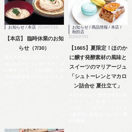
お知らせ
/
本店
2026/07/16
お知らせ
/
商品情報
/
本店
/
秋田店
2026/07/01
【本店】 臨時休業のお知
らせ（7/30）
【1665】夏限定！ほのか
に醸す発酵素材の風味と
寛文五年堂をご利用いただき、
誠にありがとうございます。誠
スイーツのマリアージュ
に勝手ながら、下記日程にて本
「シュトーレンとマカロ
店を臨時休業とさせていただき
ます。2...
ン詰合せ 夏仕立て」
本日7月1日より寛文五年堂の新
ブランド、発酵スイーツ
「1665」（イチロクロクゴ）よ
り夏限定の新商品、ほのかに醸
す発酵素...