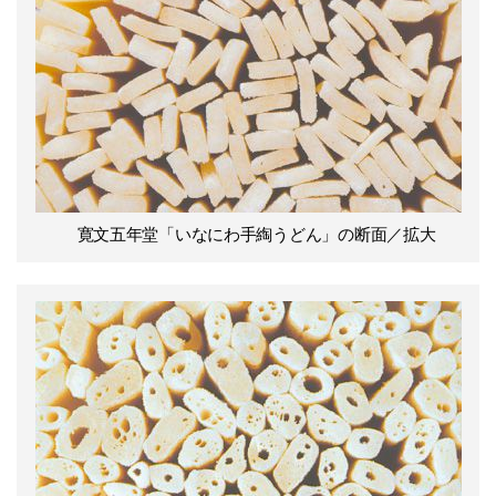
寛文五年堂「いなにわ手綯うどん」の断面／拡大